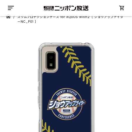
/
スリムプロテクションケース for AQUOS wish2［ ショウアップナイタ
ーNC_P01 ］