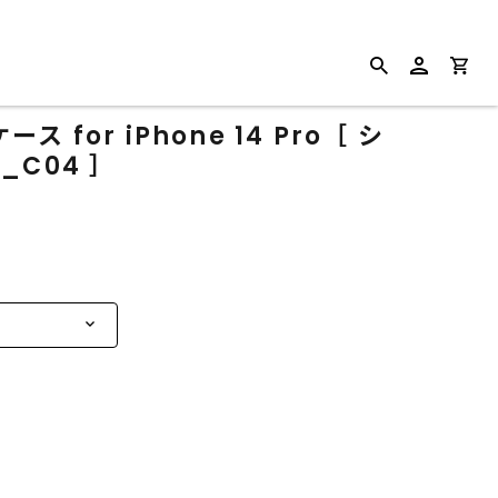
for iPhone 14 Pro［ シ
C04 ］