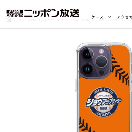
ケース
アクセ
/
スリムプロテクションケース for iPhone 14 Pro［ ショウアップナイターNC