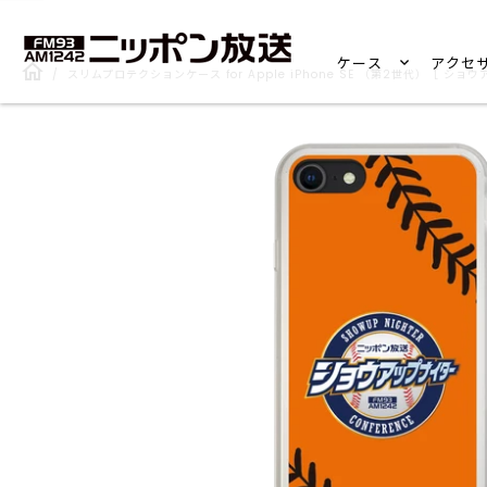
ケース
アクセ
/
スリムプロテクションケース for Apple iPhone SE （第2世代）［ ショ