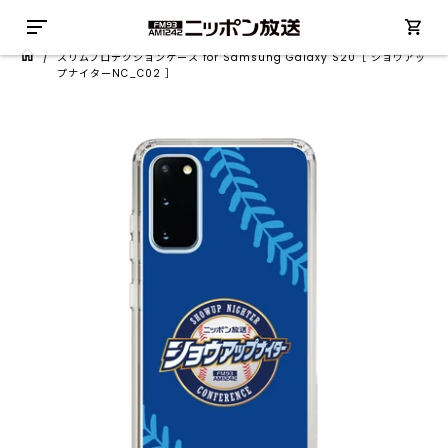
/
スリムプロテクションケース for Samsung Galaxy S20［ ショウアッ
プナイターNC_C02 ］