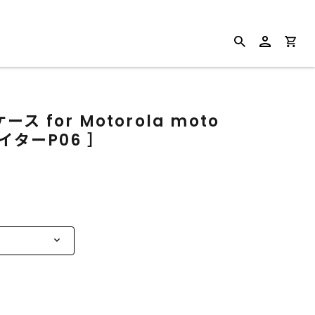
 for Motorola moto
イターP06 ］