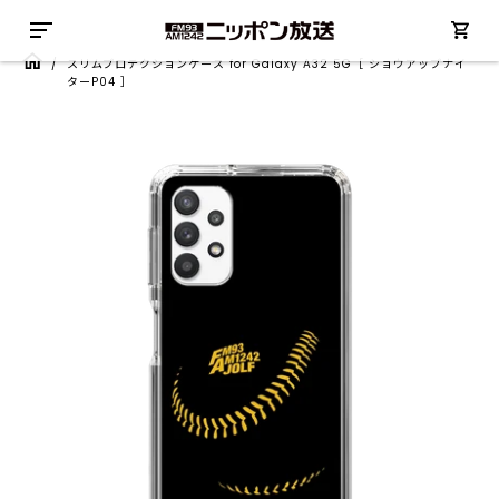
/
スリムプロテクションケース for Galaxy A32 5G［ ショウアップナイ
ターP04 ］