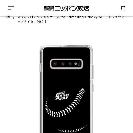
/
スリムプロテクションケース for Samsung Galaxy S10+［ ショウア
ップナイターP02 ］