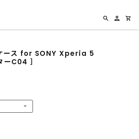
for SONY Xperia 5
ターC04 ］