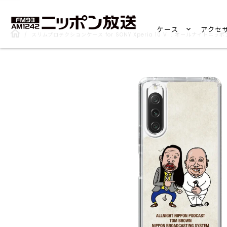
ケース
アクセ
/
スリムプロテクションケース for SONY Xperia 10 V［ オールナイトニッ