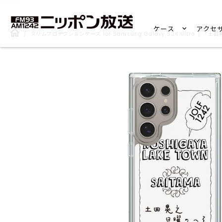
ケース
アクセ
/
スリムプロテクションケース for Samsung Galaxy S24 Ultra［ 「土