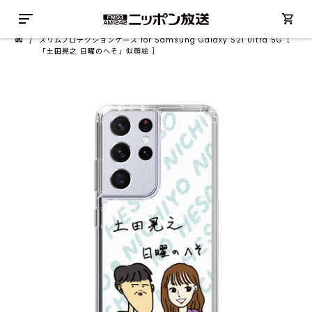
/
スリムプロテクションケース for Samsung Galaxy S21 Ultra 5G［
「土田晃之 日曜のへそ」似顔絵 ］