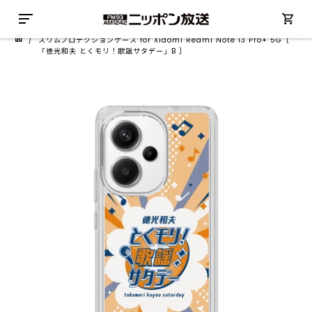
/
スリムプロテクションケース for Xiaomi Redmi Note 13 Pro+ 5G［
「徳光和夫 とくモリ！歌謡サタデー」B ］