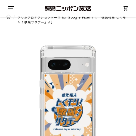
/
スリムプロテクションケース for Google Pixel 7［ 「徳光和夫 とくモ
リ！歌謡サタデー」B ］