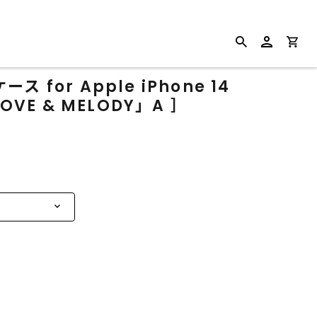
for Apple iPhone 14
OVE & MELODY」A ］