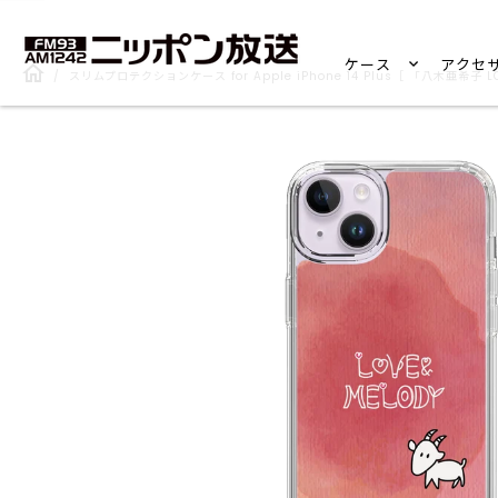
ケース
アクセ
/
スリムプロテクションケース for Apple iPhone 14 Plus［ 「八木亜希子 LO