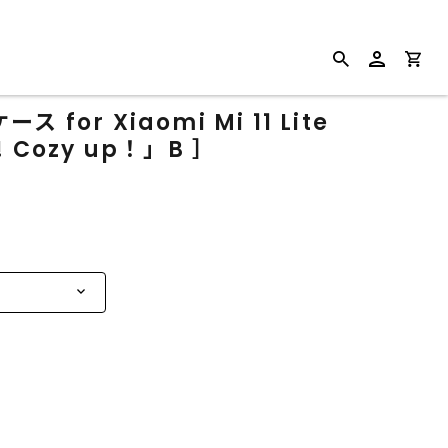
or Xiaomi Mi 11 Lite
Cozy up！」B ］