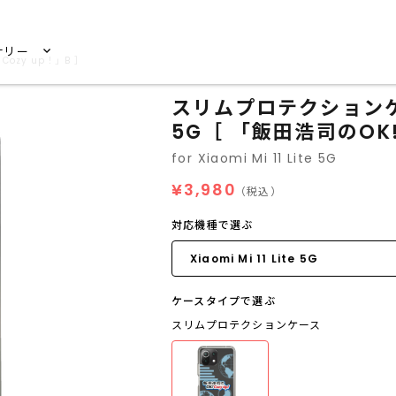
サリー
 Cozy up！」B ］
スリムプロテクションケース f
5G［ 「飯田浩司のOK! 
for Xiaomi Mi 11 Lite 5G
¥3,980
（税込）
対応機種で選ぶ
ケースタイプで選ぶ
スリムプロテクションケース