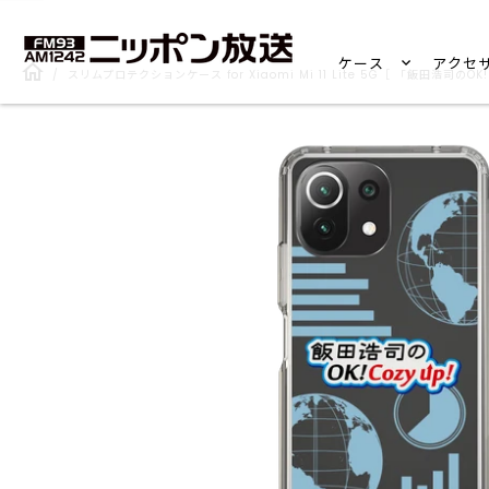
ケース
アクセ
/
スリムプロテクションケース for Xiaomi Mi 11 Lite 5G［ 「飯田浩司のOK!