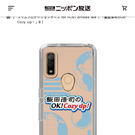
/
スリムプロテクションケース for FCNT arrows We［ 「飯田浩司のOK!
Cozy up！」B ］