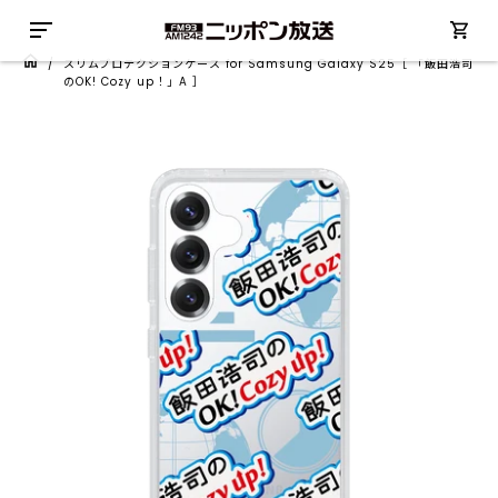
/
スリムプロテクションケース for Samsung Galaxy S25［ 「飯田浩司
のOK! Cozy up！」A ］