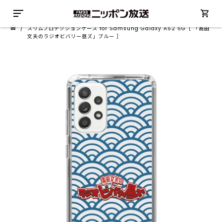
/
スリムプロテクションケース for Samsung Galaxy A52 5G［ 「高田
文夫のラジオビバリー昼ズ」ブルー ］