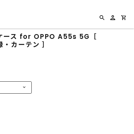
 for OPPO A55s 5G［
緑・カーテン ］