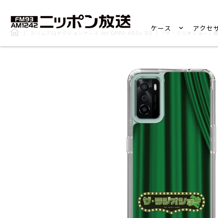
ケース
アクセ
/
スリムプロテクションケース for OPPO A55s 5G［ 「ザ・ラジオショー」