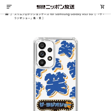
/
スリムプロテクションケース for Samsung Galaxy A53 5G［ 「ザ・
ラジオショー」青・笑 ］