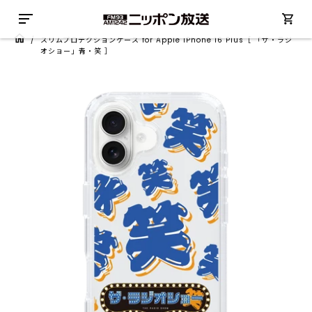
/
スリムプロテクションケース for Apple iPhone 16 Plus［ 「ザ・ラジ
オショー」青・笑 ］