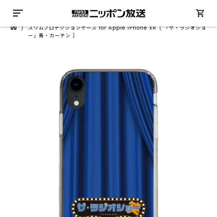
/
スリムプロテクションケース for Apple iPhone XR［ 「ザ・ラジオショ
ー」青・カーテン ］