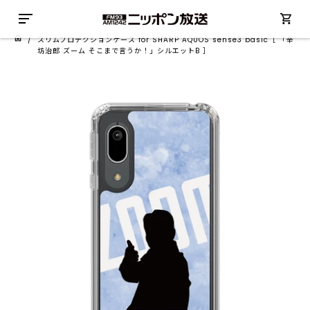
/
スリムプロテクションケース for SHARP AQUOS sense3 basic［ 「辛
坊治郎 ズーム そこまで言うか！」シルエットB ］