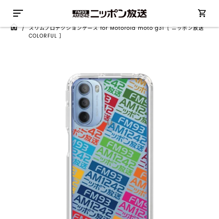
/
スリムプロテクションケース for Motorola moto g31［ ニッポン放送
COLORFUL ］