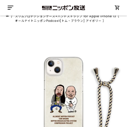
/
スリムプロテクションケース+ハンドストラップ for Apple iPhone 13［
オールナイトニッポンPodcast[トム・ブラウン] アイボリー ］