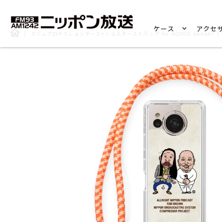
ケース
アクセ
/
スリムプロテクションケース+ショルダーストラップ for AQUOS sense7［