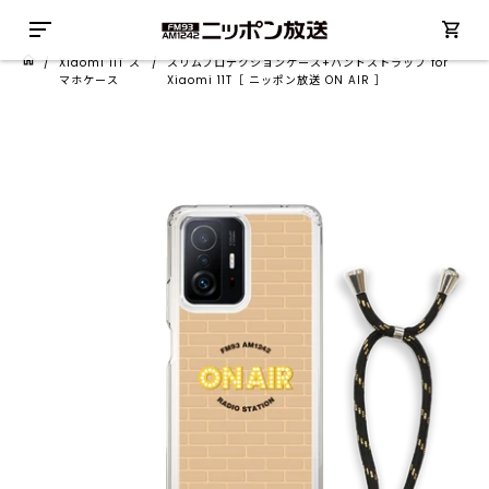
/
Xiaomi 11T ス
/
スリムプロテクションケース+ハンドストラップ for
マホケース
Xiaomi 11T［ ニッポン放送 ON AIR ］