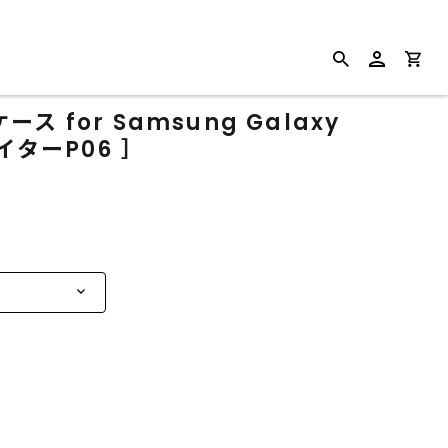
 for Samsung Galaxy
イターP06 ］